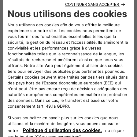
SERVICES ET SOLUTIONS
Tirez le meilleur parti de votre Abarth
500e avec :
- Une gamme complète de solutions
de recharge et d'accessoires pour
s'adapter à votre vie
- Installation d'un chargeur mural à
votre domicile pour faciliter la
recharge
- L'application Free2move pour les
emplacements de recharge et la
planification d'itinéraires.
PRENEZ RENDEZ-VOUS EN LIGNE