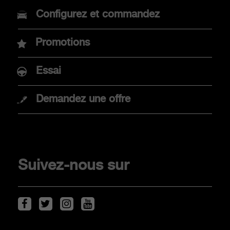
MODELES
Configurez et commandez
Nouvelle Abarth 600e
Promotions
Abarth 500e
Essai
Demandez une offre
ACHAT
Promotions
Mobilité électrique
Suivez-nous sur
Point de vente
Véhicules de stock