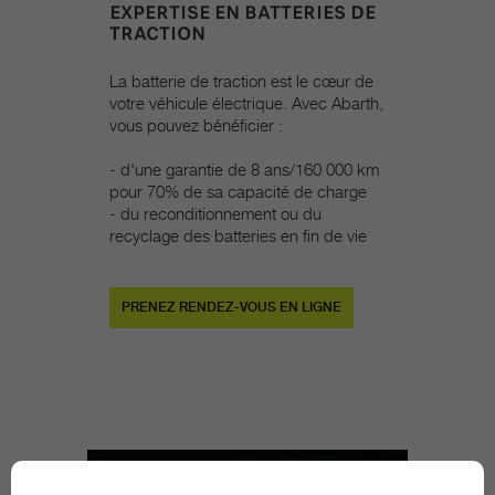
EXPERTISE EN BATTERIES DE
TRACTION
La batterie de traction est le cœur de
votre véhicule électrique. Avec Abarth,
vous pouvez bénéficier :
- d'une garantie de 8 ans/160 000 km
pour 70% de sa capacité de charge
- du reconditionnement ou du
recyclage des batteries en fin de vie​
PRENEZ RENDEZ-VOUS EN LIGNE