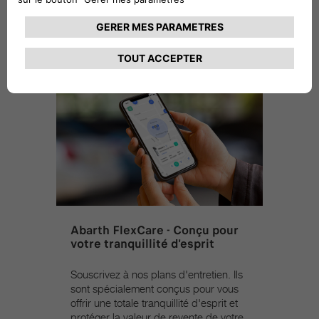
Abarth FlexCare - Conçu pour
votre tranquillité d'esprit
Souscrivez à nos plans d'entretien. Ils
sont spécialement conçus pour vous
offrir une totale tranquillité d'esprit et
protéger la valeur de revente de votre