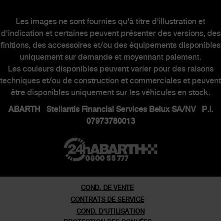
CLIENTS
Les images ne sont fournies qu'à titre d'illustration et
d'indication et certaines peuvent présenter des versions, des
Scorpionship
finitions, des accessoires et/ou des équipements disponibles
Entretien des véhicules électriques
uniquement sur demande et moyennant paiement.
Les couleurs disponibles peuvent varier pour des raisons
Kits & Accessoires
techniques et/ou de construction et commerciales et peuvent
Contacter un concessionnaire
être disponibles uniquement sur les véhicules en stock.
ABARTH Stellantis Financial Services Belux SA/NV P.I.
07973780013
MONDE ABARTH
Heritage
Histoire
COND. DE VENTE
Musee
CONTRATS DE SERVICE
COND. D'UTILISATION