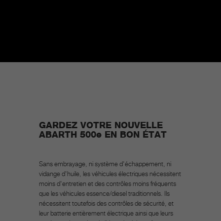
GARDEZ VOTRE NOUVELLE
ABARTH 500e EN BON ÉTAT
Sans embrayage, ni système d'échappement, ni
vidange d'huile, les véhicules électriques nécessitent
moins d'entretien et des contrôles moins fréquents
que les véhicules essence/diesel traditionnels. Ils
nécessitent toutefois des contrôles de sécurité, et
leur batterie entièrement électrique ainsi que leurs