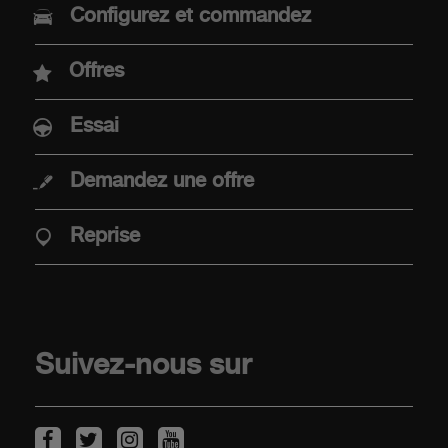
MODELES
Configurez et commandez
Nouvelle Abarth 600e
Offres
Abarth 500e
Essai
Demandez une offre
ACHAT
Reprise
Offres
Offre Abarth Special Warranty
Mobilité électrique
Suivez-nous sur
Points de vente
Véhicules de stock
Reprise