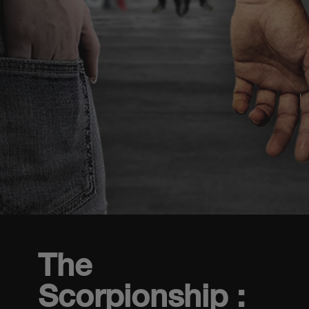
The
Scorpionship :