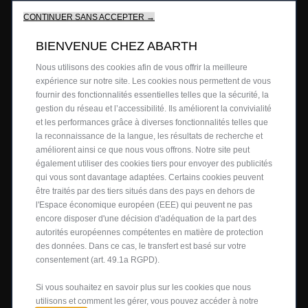
ÉTAT/RÉGION *
CONTINUER SANS ACCEPTER →
BIENVENUE CHEZ ABARTH
EMAIL *
Nous utilisons des cookies afin de vous offrir la meilleure
expérience sur notre site. Les cookies nous permettent de vous
fournir des fonctionnalités essentielles telles que la sécurité, la
gestion du réseau et l’accessibilité. Ils améliorent la convivialité
et les performances grâce à diverses fonctionnalités telles que
CONFIRMER L'ADRESSE E-
la reconnaissance de la langue, les résultats de recherche et
MAIL *
améliorent ainsi ce que nous vous offrons. Notre site peut
également utiliser des cookies tiers pour envoyer des publicités
qui vous sont davantage adaptées. Certains cookies peuvent
être traités par des tiers situés dans des pays en dehors de
l'Espace économique européen (EEE) qui peuvent ne pas
DATE DE NAISSANCE *
encore disposer d'une décision d'adéquation de la part des
autorités européennes compétentes en matière de protection
des données. Dans ce cas, le transfert est basé sur votre
consentement (art. 49.1a RGPD).
SEXE
Si vous souhaitez en savoir plus sur les cookies que nous
utilisons et comment les gérer, vous pouvez accéder à notre