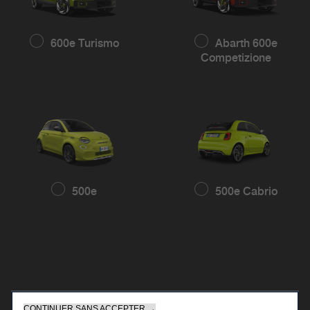
600e Turismo
Abarth 600e
Competizione
500e
500e Cabrio
CONTINUER SANS ACCEPTER →