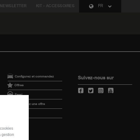
NEWSLETTER
KIT - ACCESSOIRES
FR
Configurez et commandez
Suivez-nous sur
Offres
Essai
Demandez une offre
Reprise
 cookies
a gestion