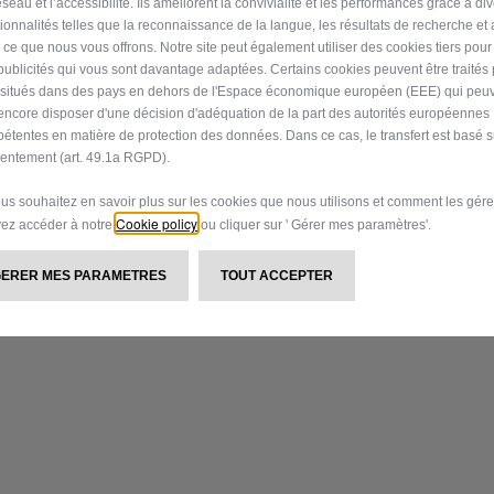
seau et l’accessibilité. Ils améliorent la convivialité et les performances grâce à di
tionnalités telles que la reconnaissance de la langue, les résultats de recherche et
i ce que nous vous offrons. Notre site peut également utiliser des cookies tiers pou
publicités qui vous sont davantage adaptées. Certains cookies peuvent être traités
n et d'indication et certaines peuvent présenter des versions, des finitions, des accessoires et/ou des équipements disp
euvent varier pour des raisons techniques et/ou de construction et commerciales et peuvent être disponibles uniquement 
s situés dans des pays en dehors de l'Espace économique européen (EEE) qui peu
ABARTH Stellantis Financial Services Belux SA/NV P.I. 07973780013
encore disposer d'une décision d'adéquation de la part des autorités européennes
étentes en matière de protection des données. Dans ce cas, le transfert est basé s
. D'UTILISATION
PROTECTION D
entement (art. 49.1a RGPD).
STELLANTIS G
ous souhaitez en savoir plus sur les cookies que nous utilisons et comment les gére
Cookie policy
ez accéder à notre
ou cliquer sur ' Gérer mes paramètres'.
GERER MES PARAMETRES
TOUT ACCEPTER