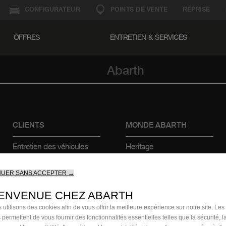
CONFIGURATEUR
POINTS DE VENTE
REPRISE
OFFRES
ENTRETIEN & SERVICES
Abarth
CLIENTS
MONDE ABARTH
Entretien des véhicules
Heritage
électriques
Histoire
Kits & Accessoires
Musee
NUER SANS ACCEPTER →
Contacter un
concessionnaire
IENVENUE CHEZ ABARTH
 utilisons des cookies afin de vous offrir la meilleure expérience sur notre site. Les
 permettent de vous fournir des fonctionnalités essentielles telles que la sécurité, l