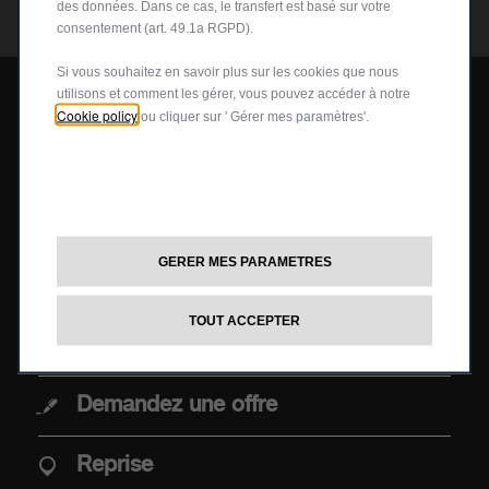
des données. Dans ce cas, le transfert est basé sur votre
consentement (art. 49.1a RGPD).
Si vous souhaitez en savoir plus sur les cookies que nous
utilisons et comment les gérer, vous pouvez accéder à notre
Cookie policy
ou cliquer sur ' Gérer mes paramètres'.
MODELES
Configurez et commandez
GERER MES PARAMETRES
Nouvelle Abarth 600e
Offres
Abarth 500e
TOUT ACCEPTER
Essai
Demandez une offre
ACHAT
Reprise