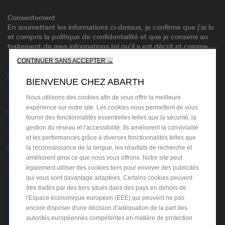
Consentement
En soumettant les informations ci-dessus, je confirme que j'ai lu
et compris la politique de confidentialité et que je consens au
traitement de mes informations tel qu'il y est décrit et comme
indiqué ci-dessous
(Politique de confidentialité)
:
CONTINUER SANS ACCEPTER →
J'accepte
Je n'accepte pas
BIENVENUE CHEZ ABARTH
Restons en contact !
Nous utilisons des cookies afin de vous offrir la meilleure
expérience sur notre site. Les cookies nous permettent de vous
J'accepte
Je n'accepte pas
fournir des fonctionnalités essentielles telles que la sécurité, la
gestion du réseau et l’accessibilité. Ils améliorent la convivialité
Profitez d'une expérience sur-mesure !
et les performances grâce à diverses fonctionnalités telles que
J'accepte
Je n'accepte pas
la reconnaissance de la langue, les résultats de recherche et
améliorent ainsi ce que nous vous offrons. Notre site peut
également utiliser des cookies tiers pour envoyer des publicités
Rejoignez nos partenaires !
qui vous sont davantage adaptées. Certains cookies peuvent
être traités par des tiers situés dans des pays en dehors de
l'Espace économique européen (EEE) qui peuvent ne pas
encore disposer d'une décision d'adéquation de la part des
SUIVANT
autorités européennes compétentes en matière de protection