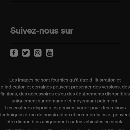
Offres
Offre Abarth Special Warranty
Mobilité électrique
Suivez-nous sur
Points de vente
Véhicules de stock
Reprise
CLIENTS
Les images ne sont fournies qu'à titre d'illustration et
d'indication et certaines peuvent présenter des versions, des
finitions, des accessoires et/ou des équipements disponibles
Entretien des véhicules électriques
uniquement sur demande et moyennant paiement.
Kits & Accessoires
Les couleurs disponibles peuvent varier pour des raisons
Contacter un concessionnaire
techniques et/ou de construction et commerciales et peuvent
être disponibles uniquement sur les véhicules en stock.