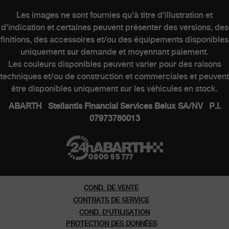
CLIENTS
Les images ne sont fournies qu'à titre d'illustration et
d'indication et certaines peuvent présenter des versions, des
finitions, des accessoires et/ou des équipements disponibles
Entretien des véhicules électriques
uniquement sur demande et moyennant paiement.
Kits & Accessoires
Les couleurs disponibles peuvent varier pour des raisons
Contacter un concessionnaire
techniques et/ou de construction et commerciales et peuvent
être disponibles uniquement sur les véhicules en stock.
ABARTH Stellantis Financial Services Belux SA/NV P.I.
07973780013
MONDE ABARTH
Heritage
Histoire
COND. DE VENTE
Musee
CONTRATS DE SERVICE
COND. D'UTILISATION
PROTECTION DES DONNÉES